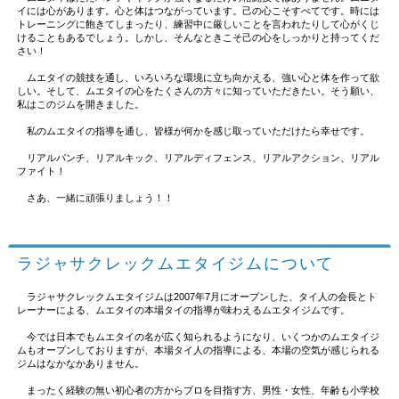
イには心があります。心と体はつながっています。己の心こそすべてです。時には
トレーニングに飽きてしまったり、練習中に厳しいことを言われたりして心がくじ
けることもあるでしょう。しかし、そんなときこそ己の心をしっかりと持ってくだ
さい！
ムエタイの競技を通し、いろいろな環境に立ち向かえる、強い心と体を作って欲
しい。そして、ムエタイの心をたくさんの方々に知っていただきたい。そう願い、
私はこのジムを開きました。
私のムエタイの指導を通し、皆様が何かを感じ取っていただけたら幸せです。
リアルパンチ、リアルキック、リアルディフェンス、リアルアクション、リアル
ファイト！
さあ、一緒に頑張りましょう！！
ラジャサクレックムエタイジムについて
ラジャサクレックムエタイジムは2007年7月にオープンした、タイ人の会長とト
レーナーによる、ムエタイの本場タイの指導が味わえるムエタイジムです。
今では日本でもムエタイの名が広く知られるようになり、いくつかのムエタイジ
ムもオープンしておりますが、本場タイ人の指導による、本場の空気が感じられる
ジムはなかなかありません。
まったく経験の無い初心者の方からプロを目指す方、男性・女性、年齢も小学校