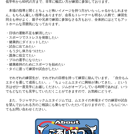
低学年から60代の方まで、非常に幅広い方が練習に参加しております。
本場の指導と聞くとちょっと怖いイメージを持つ方がいらっしゃるかもしれませ
ん。もちろん厳しい指導もありますが、会長もトレーナーも明るい人柄で、練習生
同士も仲がよく、親子や兄弟で練習に参加なさる方もおり、全体的にはとてもアッ
トホームな雰囲気になっております。
・日頃の運動不足を解消したい
・スポーツでストレスを発散したい
・健康的にダイエットしたい
・試合に出てみたい
・もう少し体力をつけたい
・護身に役立てたい
・プロの選手になりたい
・健康維持のためにスポーツを始めたい
・タイに渡って練習や試合がしたい
それぞれの練習生が、それぞれの目標を持って練習に励んでいます。 「自分もム
エタイを通して成長したい。」「ちょっとムエタイに興味が沸いてきた。」という
方はぜひ一度見学にお越しください。ジムがオープンしている時間であれば、いつ
でもどなたでも見学していただくことができますので、お気軽にどうぞ。
また、ラジャサクレックムエタイジムでは、ムエタイの本場タイでの練習や試合
を望んでおられる方のご相談にも乗らせていただいておりますので、こちらについ
てもお問い合わせください。