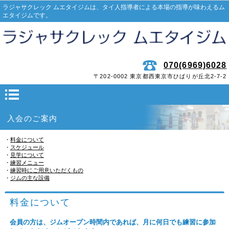
ラジャサクレック ムエタイジムは、タイ人指導者による本場の指導が味わえるム
エタイジムです。
070(6969)6028
〒202-0002 東京都西東京市ひばりが丘北2-7-2
入会のご案内
・
料金について
・
スケジュール
・
見学について
・
練習メニュー
・
練習時にご用意いただくもの
・
ジムの主な設備
料金について
会員の方は、ジムオープン時間内であれば、月に何日でも練習に参加