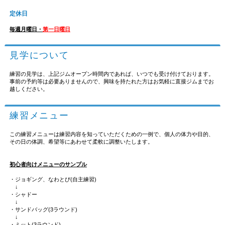
定休日
毎週月曜日・
第一日曜日
見学について
練習の見学は、上記ジムオープン時間内であれば、いつでも受け付けております。
事前の予約等は必要ありませんので、興味を持たれた方はお気軽に直接ジムまでお
越しください。
練習メニュー
この練習メニューは練習内容を知っていただくための一例で、個人の体力や目的、
その日の体調、希望等にあわせて柔軟に調整いたします。
初心者向けメニューのサンプル
・ジョギング、なわとび(自主練習)
↓
・シャドー
↓
・サンドバッグ(3ラウンド)
↓
・ミット(3ラウンド)