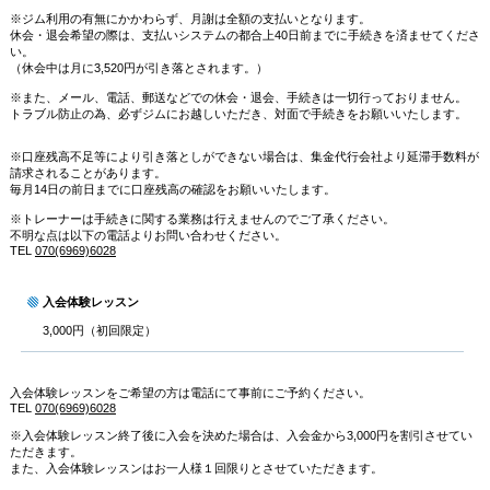
※ジム利用の有無にかかわらず、月謝は全額の支払いとなります。
休会・退会希望の際は、支払いシステムの都合上40日前までに手続きを済ませてくださ
い。
（休会中は月に3,520円が引き落とされます。）
※また、メール、電話、郵送などでの休会・退会、手続きは一切行っておりません。
トラブル防止の為、必ずジムにお越しいただき、対面で手続きをお願いいたします。
※口座残高不足等により引き落としができない場合は、集金代行会社より延滞手数料が
請求されることがあります。
毎月14日の前日までに口座残高の確認をお願いいたします。
※トレーナーは手続きに関する業務は行えませんのでご了承ください。
不明な点は以下の電話よりお問い合わせください。
TEL
070(6969)6028
入会体験レッスン
3,000円（初回限定）
入会体験レッスンをご希望の方は電話にて事前にご予約ください。
TEL
070(6969)6028
※入会体験レッスン終了後に入会を決めた場合は、入会金から3,000円を割引させてい
ただきます。
また、入会体験レッスンはお一人様１回限りとさせていただきます。